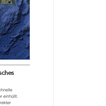
sches 
chnelle 
einhüllt. 
rekter 