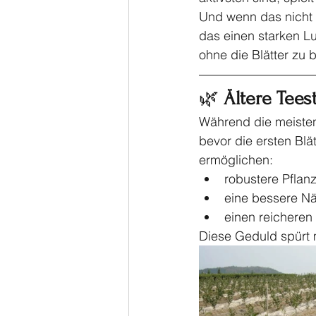
Und wenn das nicht a
das einen starken Lu
ohne die Blätter zu
🌿 
Ältere Tees
Während die meisten 
bevor die ersten Blä
ermöglichen:
robustere Pflan
eine bessere N
einen reichere
Diese Geduld spürt 