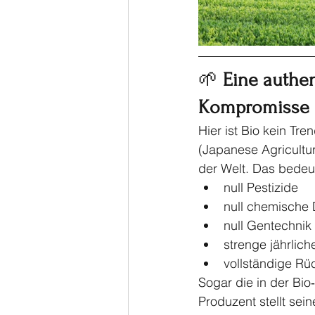
🌱 
Eine authen
Kompromisse
Hier ist Bio kein Tr
(Japanese Agriculture
der Welt. Das bedeu
null Pestizide
null chemische 
null Gentechnik
strenge jährlich
vollständige Rü
Sogar die in der Bi
Produzent stellt sei