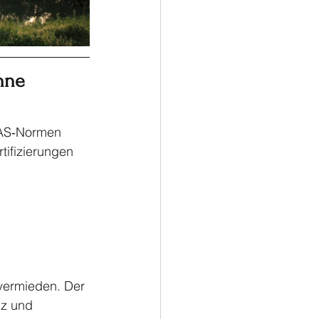
ne   
 JAS‑Normen 
tifizierungen 
vermieden. Der 
lz und 