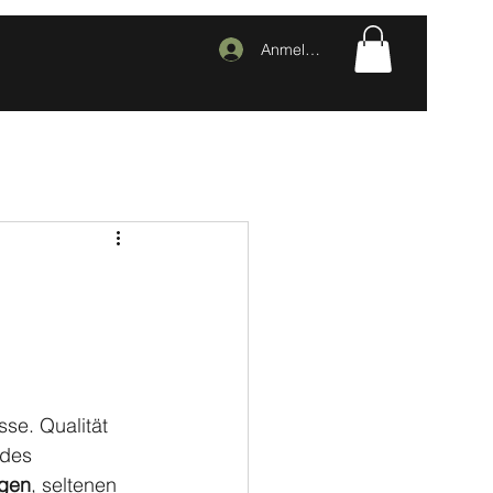
Anmelden
se. Qualität 
 des 
igen
, seltenen 