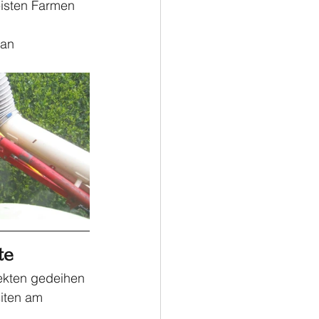
eisten Farmen 
 an 
te
ekten gedeihen 
iten am 