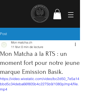
Post
Mon matcha.ch
11 févr.
0 min de lecture
Mon Matcha à la RTS : un
moment fort pour notre jeune
marque Emission Basik.
https://video.wixstatic.com/video/bc2d50_7e5a14
bbd5c34deba66f805b4c2275b9/1080p/mp4/file.
mp4